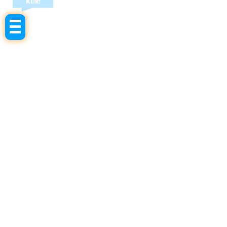
Klik!