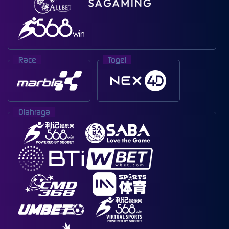
Race
Togel
Olahraga