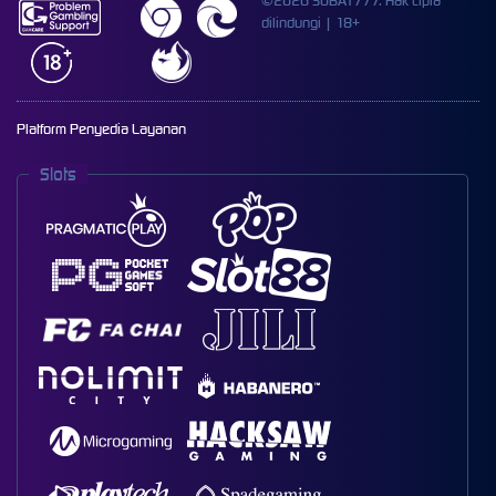
©2026 SOBAT777. Hak cipta
dilindungi | 18+
Platform Penyedia Layanan
Slots