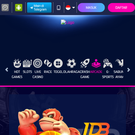
Main di
MASUK
DAFTAR
Telegram
HOT
SLOTS
LIVE
RACE
TOGEL
OLAHRAGA
CRASH
ARCADE
E-
SABUNG
PROM
GAMES
CASINO
GAME
SPORTS
AYAM