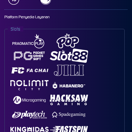
Platform Penyedia Layanan
Slots