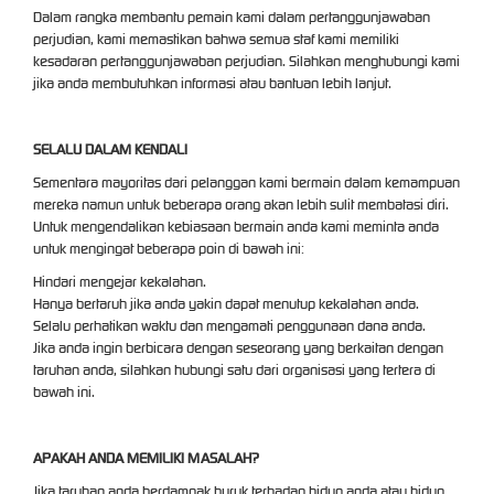
Dalam rangka membantu pemain kami dalam pertanggunjawaban
perjudian, kami memastikan bahwa semua staf kami memiliki
kesadaran pertanggunjawaban perjudian. Silahkan menghubungi kami
jika anda membutuhkan informasi atau bantuan lebih lanjut.
SELALU DALAM KENDALI
Sementara mayoritas dari pelanggan kami bermain dalam kemampuan
mereka namun untuk beberapa orang akan lebih sulit membatasi diri.
Untuk mengendalikan kebiasaan bermain anda kami meminta anda
untuk mengingat beberapa poin di bawah ini:
Hindari mengejar kekalahan.
Hanya bertaruh jika anda yakin dapat menutup kekalahan anda.
Selalu perhatikan waktu dan mengamati penggunaan dana anda.
Jika anda ingin berbicara dengan seseorang yang berkaitan dengan
taruhan anda, silahkan hubungi satu dari organisasi yang tertera di
bawah ini.
APAKAH ANDA MEMILIKI MASALAH?
Jika taruhan anda berdampak buruk terhadap hidup anda atau hidup