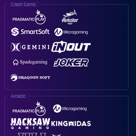
Crash Game
Arcade