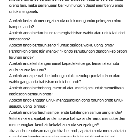
orang lain, maka pertanyaan berikut mungkin dapat membantu anda
untuk mengenali.
Apakah bertaruh mencegah anda untuk menghadiri pekerjaan atau
kampus anda?
Apakah anda bertaruh untuk menghabiskan waktu atau untuk lari dari
kebosanan?
Apakah anda bertaruh sendiri untuk periode waktu yang lama?
Pernahkah orang lain mengkritik anda sehubungan dengan kebiasaan
taruhan anda?
Apakah anda kehilangan minat kepada keluarga, teman atau hobi
anda karena taruhan?
Apakah anda pernah berbohong untuk menutupi jumlah dana atau
waktu yang anda habiskan untuk bertaruh?
Apakah anda berbohong, mencuri atau meminjam untuk memelihara
kebiasaan bertaruh anda?
Apakah anda enggan untuk menggunakan dana taruhan anda untuk
sesuatu yang lainnya?
Apakah anda bertaruh sampai anda kehilangan semua uang anda?
Setelah kalah, apakah anda merasa bahwa anda harus mencoba dan
memenangkan kembali kekalahan anda secepatnya?
Jika anda kehabisan uang ketika bertaruh, apakah anda merasa kalah
dan dalam keputusasaan dan merasa butuh untuk bertaruh lagi