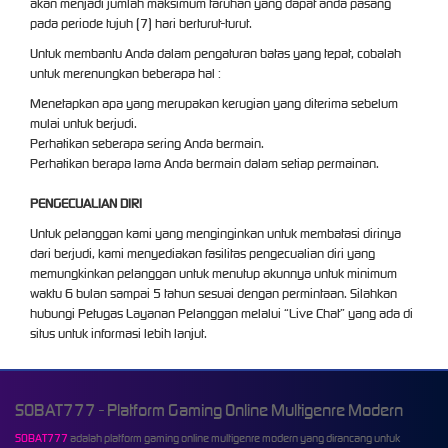
akan menjadi jumlah maksimum taruhan yang dapat anda pasang
pada periode tujuh (7) hari berturut-turut.
Untuk membantu Anda dalam pengaturan batas yang tepat, cobalah
untuk merenungkan beberapa hal :
Menetapkan apa yang merupakan kerugian yang diterima sebelum
mulai untuk berjudi.
Perhatikan seberapa sering Anda bermain.
Perhatikan berapa lama Anda bermain dalam setiap permainan.
PENGECUALIAN DIRI
Untuk pelanggan kami yang menginginkan untuk membatasi dirinya
dari berjudi, kami menyediakan fasilitas pengecualian diri yang
memungkinkan pelanggan untuk menutup akunnya untuk minimum
waktu 6 bulan sampai 5 tahun sesuai dengan permintaan. Silahkan
hubungi Petugas Layanan Pelanggan melalui “Live Chat” yang ada di
situs untuk informasi lebih lanjut.
SOBAT777 - Platform Gaming Online Multigenre Modern
SOBAT777
adalah platform gaming online multigenre modern yang dirancang untuk