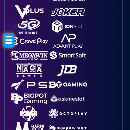
Klik!