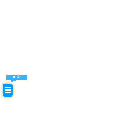
Klik!