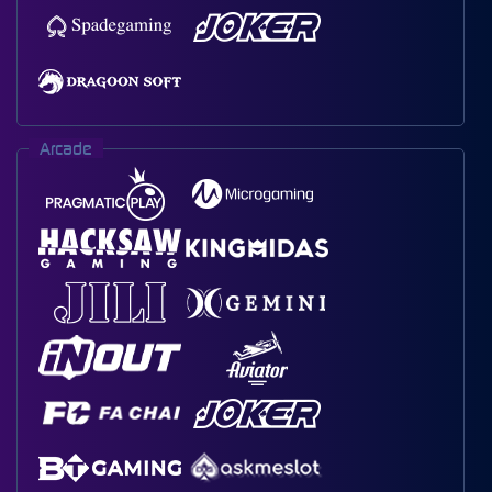
Arcade