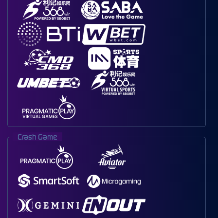
Crash Game