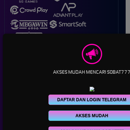
AKSES MUDAH MENCARI SOBAT77
DAFTAR DAN LOGIN TELEGRAM
AKSES MUDAH