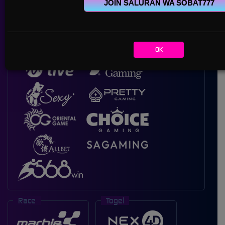
JOIN SALURAN WA SOBAT777
Live Casino
OK
Race
Togel