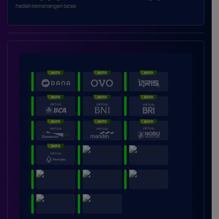
hadiah kemenangan besar