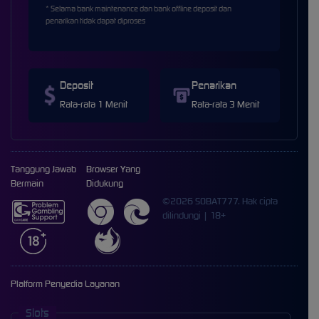
* Selama bank maintenance dan bank offline deposit dan
penarikan tidak dapat diproses
Deposit
Penarikan
Rata-rata 1 Menit
Rata-rata 3 Menit
Tanggung Jawab
Browser Yang
Bermain
Didukung
©2026 SOBAT777. Hak cipta
dilindungi | 18+
Platform Penyedia Layanan
Slots