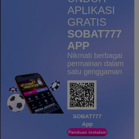
Wild West Gold
APLIKASI
tut****0
GRATIS
IDR
979,500.00
Gates of Olympus™
SOBAT777
la****3
APP
IDR
891,300.00
Starlight Princess™ 1000
Nikmati berbagai
day****3
permainan dalam
IDR
826,200.00
satu genggaman
Gates of Olympus 1000
sukardi****t
IDR
722,040.00
Gates of Olympus Super
Scatter
day****3
IDR
712,800.00
SOBAT777
Gates of Olympus 1000
App
sukardi****t
Panduan instalasi
IDR
676,520.00