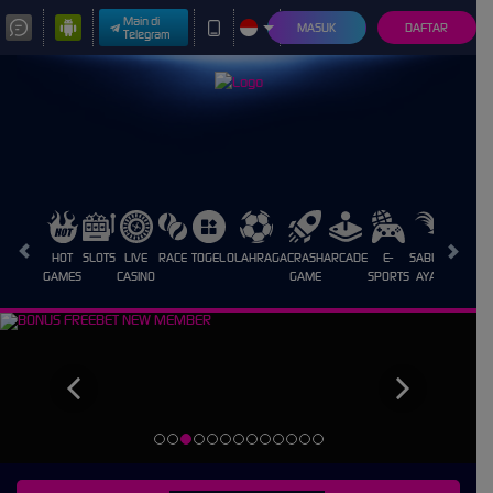
Main di
MASUK
DAFTAR
Telegram
HOT
SLOTS
LIVE
RACE
TOGEL
OLAHRAGA
CRASH
ARCADE
E-
SABUNG
PROMO
GAMES
CASINO
GAME
SPORTS
AYAM