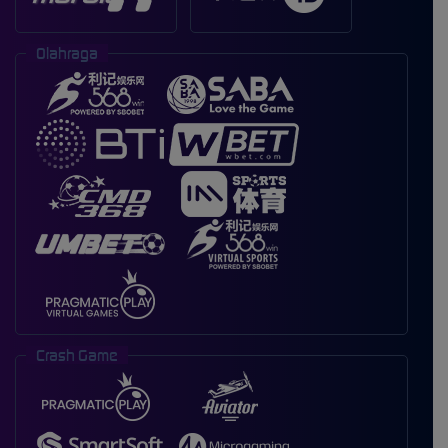
Olahraga
Crash Game