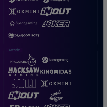
Arcade