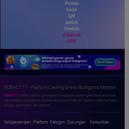
Pindai
Gates of Olympus Super
Scatter
kode
QR
untuk
Unduh
Android
APK
SOBAT777 - Platform Gaming Online Multigenre Modern
SOBAT777
adalah platform gaming online multigenre modern yang dirancang untuk
menghadirkan pengalaman bermain yang cepat, stabil, dan nyaman melalui beragam
kategori game dalam satu platform.
Kebijaksanaan
Platform
Kategori
Dukungan
Komunitas