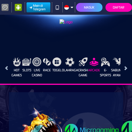
Main di
MASUK
DAFTAR
Telegram
HOT
SLOTS
LIVE
RACE
TOGEL
OLAHRAGA
CRASH
ARCADE
E-
SABUNG
PROM
GAMES
CASINO
GAME
SPORTS
AYAM