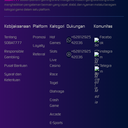
menghadirkan pengalaman bermain yang cepat, stabil, dan nyaman melalui beragam
kategori game dalam satu platform.
Kebijaksanaan
Platform
Kategori
Dukungan
Komunitas
Tentang
Promosi
Hot
+62812925
Facebo
SOBAT777
Games
42036
ok
Loyalty
Responsible
Slots
+62812925
instagra
Referral
Gambling
42036
m
Live
Pusat Bantuan
Casino
Telegra
m
Syarat dan
Race
Ketentuan
Togel
Olahraga
Crash
Game
Arcade
E-Sports