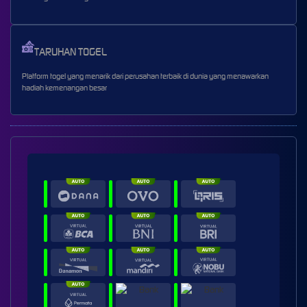
TARUHAN TOGEL
Platform togel yang menarik dari perusahan terbaik di dunia yang menawarkan
hadiah kemenangan besar