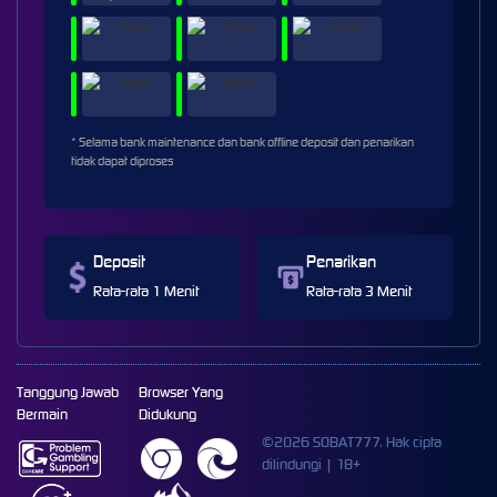
* Selama bank maintenance dan bank offline deposit dan penarikan
tidak dapat diproses
Deposit
Penarikan
Rata-rata 1 Menit
Rata-rata 3 Menit
Tanggung Jawab
Browser Yang
Bermain
Didukung
©2026 SOBAT777. Hak cipta
dilindungi | 18+