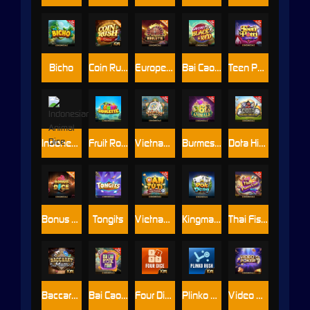
Bicho
Coin Rush Deluxe
European Roulette
Bai Cao Black & Red
Teen Patti Versus
Indonesian Animal Dice
Fruit Roulette
Vietnam Fish Prawn Crab
Burmese 6 Animals
Dota Hi-Lo
Bonus Dice
Tongits
Vietnam Rock Paper Scissors
Kingmaker Pok Deng
Thai Fish Prawn Crab GO!
Baccarat: Multi
Bai Cao Mystic Four
Four Dice
Plinko Rush
Video Poker