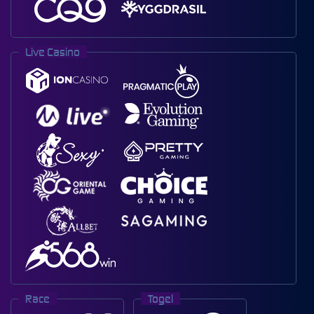
Live Casino
Race
Togel