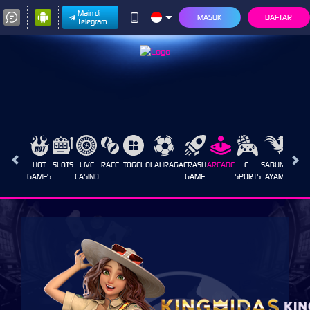
Main di
MASUK
DAFTAR
Telegram
HOT
SLOTS
LIVE
RACE
TOGEL
OLAHRAGA
CRASH
ARCADE
E-
SABUNG
PROM
GAMES
CASINO
GAME
SPORTS
AYAM