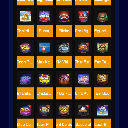
Thai Hi Lo 2
Pusoy
Plinko
Cockfighting Arena
Egyptian Mines
Teen Patti Blitz
Max Keno
KM Virtual Treadmill Racing
Thai Fish Prawn Crab
Fan Tan Classic
Interstellar Run
Chicken Crossy
7 Up 7 Down Rush
Elite Aviator Club
Bai Buu
Dice Duet
Teen Patti
32 Cards
Baccarat
Cash Rocket