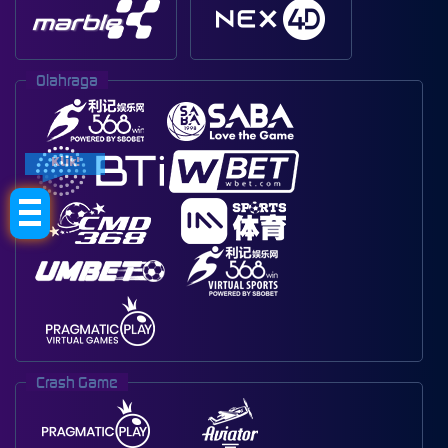
Olahraga
Klik!
Crash Game