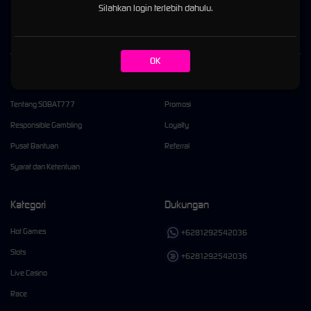
Silahkan login terlebih dahulu.
kategori game dalam satu platform.
OK
Kebijaksanaan
Platform
Tentang SOBAT777
Promosi
Responsible Gambling
Loyalty
Pusat Bantuan
Referral
Syarat dan Ketentuan
Kategori
Dukungan
Hot Games
+6281292542036
Slots
+6281292542036
Live Casino
Race